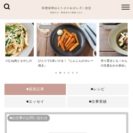
にんじん
ズッキーニ
細切りむね肉ともやしの
ひとりで1本いける！『にんじんのカレー
作り置きにも！かんた
焼き』
の生姜おかか炒め』
■最新記事
■レシピ
■エッセイ
■仕事実績
■お仕事のお問い合わせ