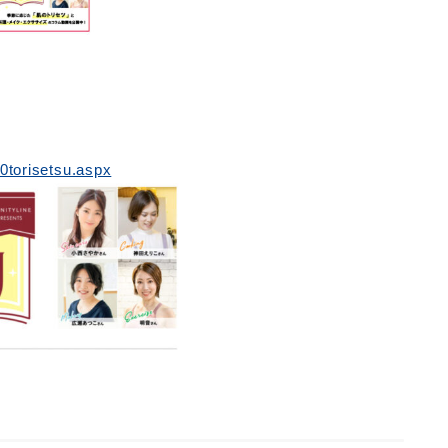
10torisetsu.aspx