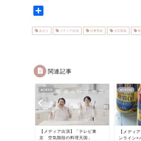
共
有
あさり
メディア出演
仕事実績
大正製薬
炊
関連記事
■仕事実績
■仕事実績
【メディア出演】「テレビ東
【メディア
京 空気階段の料理天国」
ンライン×