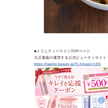
■トリニティーラインTOPページ
大正製薬の運営する公式ビューティサイト TAIS
https://taisho-beauty.jp/TL/shop/c/c20/