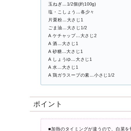
玉ねぎ…1/2個(約100g)
塩・こしょう…各少々
片栗粉…大さじ1
ごま油…大さじ1/2
A ケチャップ…大さじ2
A 酒…大さじ1
A 砂糖…大さじ1
A しょうゆ…大さじ1
A 水…大さじ1
A 鶏ガラスープの素…小さじ1/2
ポイント
■加熱のタイミングが違うので、白菜を