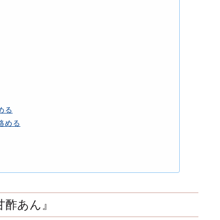
める
絡める
甘酢あん』