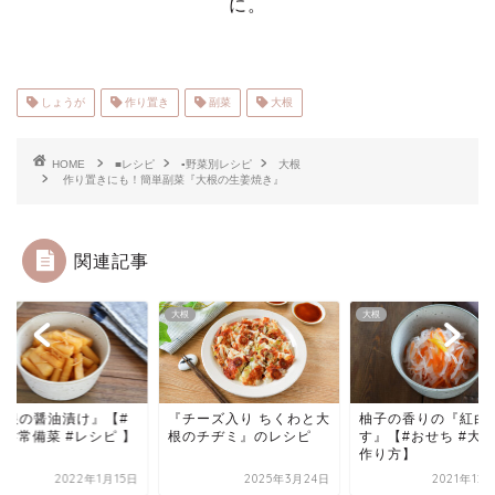
に。
しょうが
作り置き
副菜
大根
HOME
■レシピ
▪野菜別レシピ
大根
作り置きにも！簡単副菜『大根の生姜焼き』
関連記事
大根
大根
大根の醤油漬け』【#
『チーズ入り ちくわと大
柚子の香りの『紅白
 #常備菜 #レシピ 】
根のチヂミ』のレシピ
す』【#おせち #大根
作り方】
2022年1月15日
2025年3月24日
2021年12