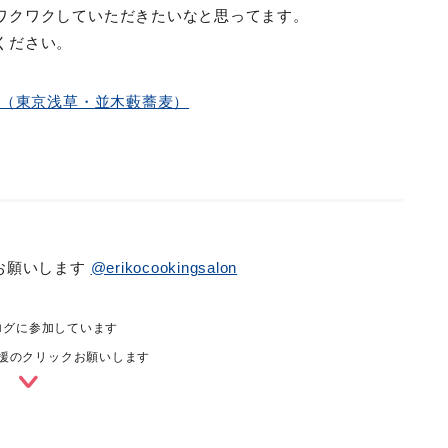
ワクワクしていただきたいなと思ってます。
ください。
」（東京浅草・並木藪蕎麦）
お願いします
@erikocookingsalon
ログに参加しています
援のクリックお願いします