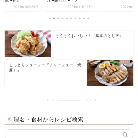
2021年10月20日
2021年11月12日
2022年5月
さくさくおいしい！『基本のとり天』
しっとりジューシー『チャーシュー（焼
豚）』
料理名・食材からレシピ検索