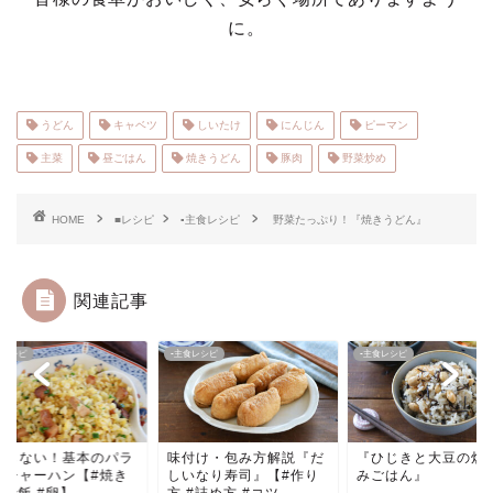
に。
うどん
キャベツ
しいたけ
にんじん
ピーマン
主菜
昼ごはん
焼きうどん
豚肉
野菜炒め
HOME
■レシピ
▪主食レシピ
野菜たっぷり！『焼きうどん』
関連記事
食レシピ
▪主食レシピ
▪主食レシピ
敗しない！基本のパラ
味付け・包み方解説『だ
『ひじきと大豆の炊
ラチャーハン【#焼き
しいなり寿司』【#作り
みごはん』
#炒飯 #卵】
方 #詰め方 #コツ ...