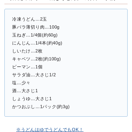
冷凍うどん…2玉
豚バラ薄切り肉…100g
玉ねぎ…1/4個(約60g)
にんじん…1/4本(約40g)
しいたけ…2枚
キャベツ…2枚(約100g)
ピーマン…1個
サラダ油…大さじ1/2
塩…少々
酒…大さじ1
しょうゆ…大さじ1
かつおぶし…1パック(約3g)
※うどんはゆでうどんでもOK！