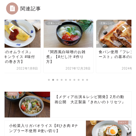
関連記事
食レシピ
▪主食レシピ
▪主食レシピ
基本のオムライス』
『関西風白味噌のお雑
食パン使用『フレン
#チキンライス #味付
煮』【#だし汁 #作り
ースト』の基本のレ
 #卵の巻き方】
方】
2022年1月8日
2021年12月28日
2024年7
【メディア出演＆レシピ開発】2月の動
画公開 大正製薬『きれいのトリセツ』
小松菜入りガパオライス【#ひき肉 #ナ
ンプラー不使用 #使い切り】