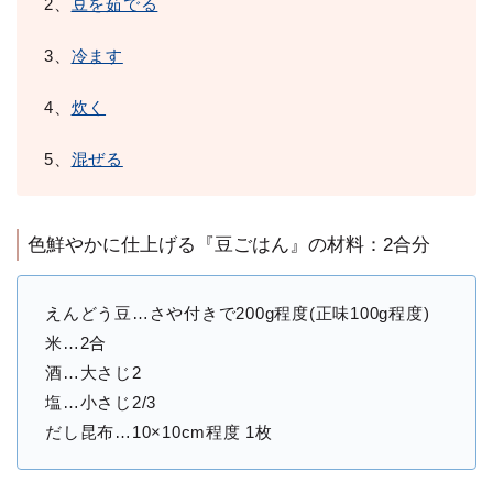
2、
豆を茹でる
3、
冷ます
4、
炊く
5、
混ぜる
色鮮やかに仕上げる『豆ごはん』の材料：2合分
えんどう豆…さや付きで200g程度(正味100g程度)
米…2合
酒…大さじ2
塩…小さじ2/3
だし昆布…10×10cm程度 1枚