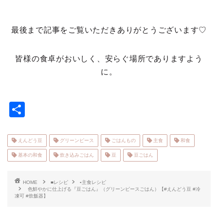
最後まで記事をご覧いただきありがとうございます♡
皆様の食卓がおいしく、安らぐ場所でありますよう
に。
共
有
えんどう豆
グリーンピース
ごはんもの
主食
和食
基本の和食
炊き込みごはん
豆
豆ごはん
HOME
■レシピ
▪主食レシピ
色鮮やかに仕上げる『豆ごはん』（グリーンピースごはん）【#えんどう豆 #冷
凍可 #炊飯器】