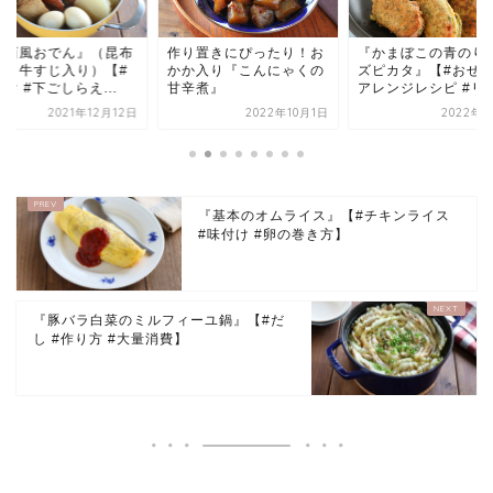
り置きにぴったり！お
『かまぼこの青のりチー
『きざみ昆布とさつ
か入り『こんにゃくの
ズピカタ』【#おせち #
げの煮物』のレシピ
辛煮』
アレンジレシピ #リ...
2022年10月1日
2022年1月6日
2023年4
『基本のオムライス』【#チキンライス
#味付け #卵の巻き方】
『豚バラ白菜のミルフィーユ鍋』【#だ
し #作り方 #大量消費】