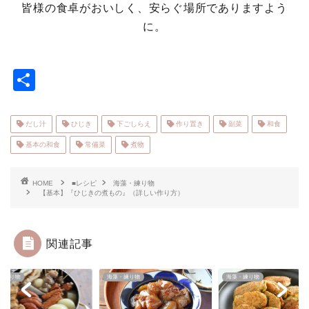
皆様の食卓がおいしく、安らぐ場所でありますよう
に。
共
有
だし汁
ひじき
下ごしらえ
作り置き
副菜
和食
基本の和食
常備菜
煮物
HOME
■レシピ
海藻・練り物
【基本】『ひじきの煮もの』（詳しい作り方）
関連記事
藻・練り物
海藻・練り物
海藻・練り物