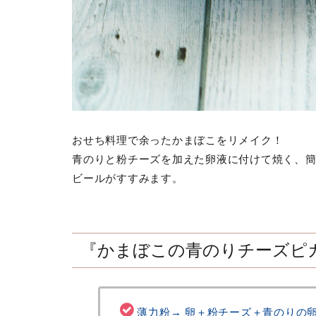
おせち料理で余ったかまぼこをリメイク！
青のりと粉チーズを加えた卵液に付けて焼く、
ビールがすすみます。
『かまぼこの青のりチーズピ
薄力粉→ 卵＋粉チーズ＋青のりの