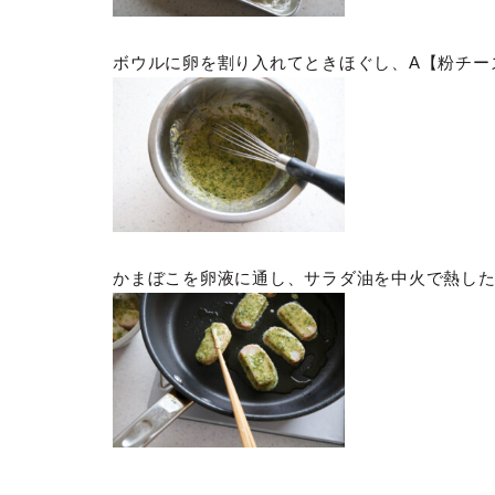
ボウルに卵を割り入れてときほぐし、A【粉チーズ 
かまぼこを卵液に通し、サラダ油を中火で熱し