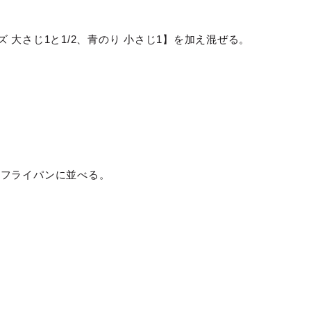
大さじ1と1/2、青のり 小さじ1】を加え混ぜる。
たフライパンに並べる。