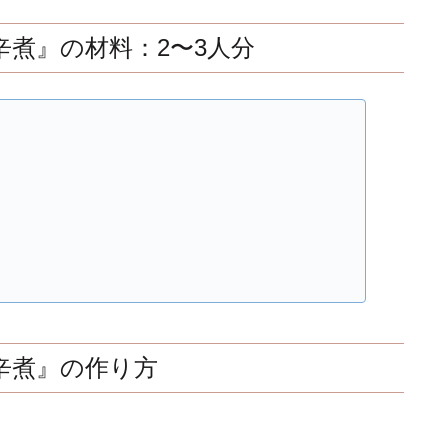
煮』の材料：2〜3人分
辛煮』の作り方