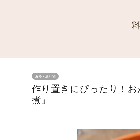
海藻・練り物
作り置きにぴったり！お
煮』