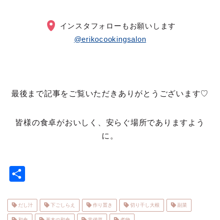
インスタフォローもお願いします
@erikocookingsalon
最後まで記事をご覧いただきありがとうございます♡
皆様の食卓がおいしく、安らぐ場所でありますよう
に。
共
有
だし汁
下ごしらえ
作り置き
切り干し大根
副菜
和食
基本の和食
常備菜
煮物