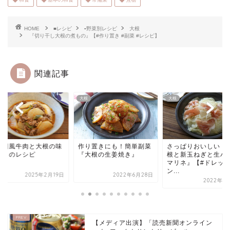
HOME
■レシピ
▪野菜別レシピ
大根
『切り干し大根の煮もの』【#作り置き #副菜 #レシピ】
関連記事
大根
大根
韓国風牛肉と大根の味
作り置きにも！簡単副菜
さっぱりおいしい！
煮』のレシピ
『大根の生姜焼き』
根と新玉ねぎと生ハ
マリネ』【#ドレッ
ン...
2025年2月19日
2022年6月28日
2022年4
【メディア出演】「読売新聞オンライン