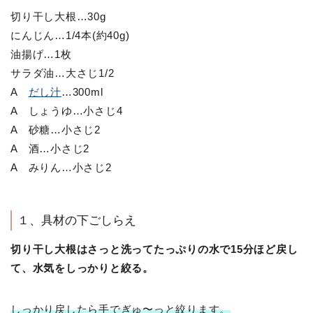
切り干し大根…30g
にんじん…1/4本(約40g)
油揚げ…1枚
サラダ油…大さじ1/2
A
だし汁
…300ml
A しょうゆ…小さじ4
A 砂糖…小さじ2
A 酒…小さじ2
A みりん…小さじ2
１、具材の下ごしらえ
切り干し大根はさっと洗ってたっぷりの水で15分ほど戻し
て、水気をしっかりと絞る。
しっかり戻したら手でぎゅ〜っと絞ります。