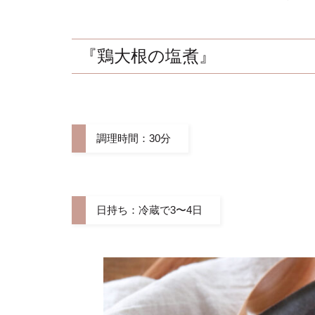
『鶏大根の塩煮』
調理時間：30分
日持ち：冷蔵で3〜4日