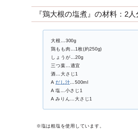
『鶏大根の塩煮』の材料：2人
大根…300g
鶏もも肉…1枚(約250g)
しょうが…20g
三つ葉…適宜
酒…大さじ1
A
だし汁
…500ml
A 塩…小さじ1
A みりん…大さじ1
※塩は粗塩を使用しています。