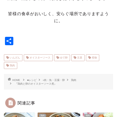
皆様の食卓がおいしく、安らぐ場所でありますよう
に。
共
有
いんげん
オイスターソース
ゆで卵
主菜
煮物
鶏肉
HOME
■レシピ
▪肉・魚・豆腐・卵
鶏肉
『鶏肉と卵のオイスターソース煮』
関連記事
鶏肉
鶏肉