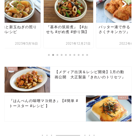
鶏肉と新玉ねぎの照り
『基本の筑前煮』【#お
バッター液で作る『
』のレシピ
せち #がめ煮 #炒り鶏】
さくチキンカツ』
2023年5月16日
2021年12月21日
2022年6月
【メディア出演＆レシピ開発】1月の動
画公開 大正製薬『きれいのトリセツ』
『はんぺんの味噌マヨ焼き』【#簡単 #
トースター #レシピ 】