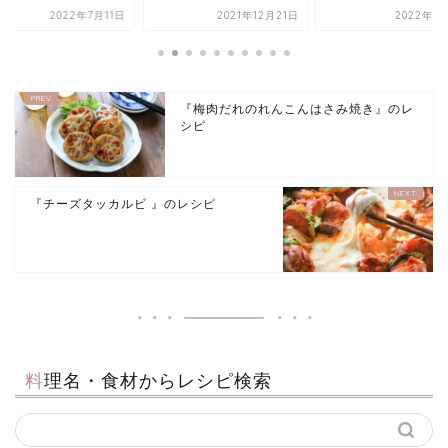
2022年7月11日
2021年12月21日
2022年1
『梅肉だれのれんこんはさみ焼き』のレ
シピ
『チーズタッカルビ 』のレシピ
料理名・食材からレシピ検索