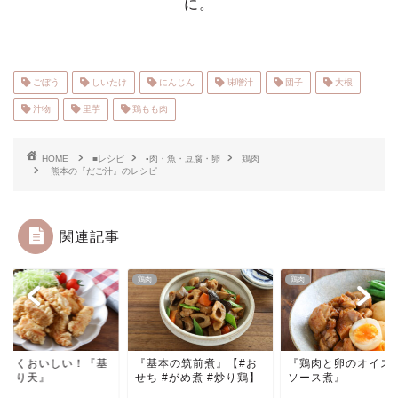
に。
ごぼう
しいたけ
にんじん
味噌汁
団子
大根
汁物
里芋
鶏もも肉
HOME
■レシピ
▪肉・魚・豆腐・卵
鶏肉
熊本の『だご汁』のレシピ
関連記事
鶏肉
鶏肉
くさくおいしい！『基
『基本の筑前煮』【#お
『鶏肉と卵のオイス
のとり天』
せち #がめ煮 #炒り鶏】
ソース煮』