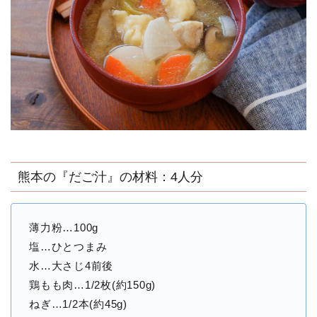
熊本の『だご汁』の材料：4人分
薄力粉…100g
塩…ひとつまみ
水…大さじ4前後
鶏もも肉…1/2枚(約150g)
ねぎ…1/2本(約45g)