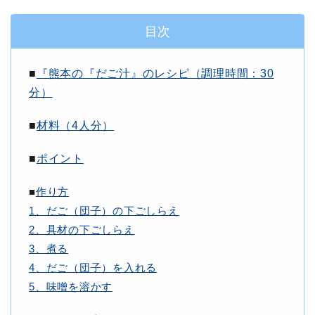
目次
■
『熊本の『だご汁』のレシピ（調理時間：30
分）
■
材料（4人分）
■
ポイント
■
作り方
1、だご（団子）の下ごしらえ
2、具材の下ごしらえ
3、煮る
4、だご（団子）を入れる
5、味噌を溶かす