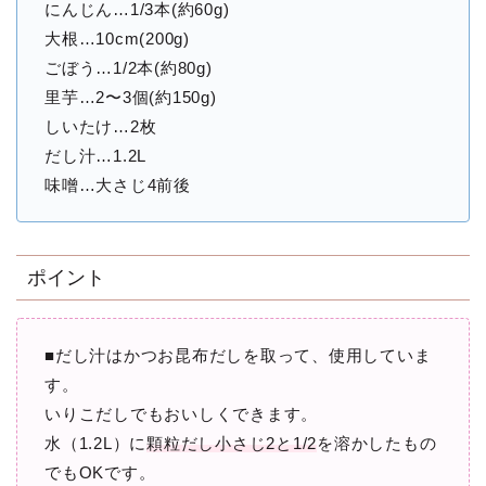
にんじん…1/3本(約60g)
大根…10cm(200g)
ごぼう…1/2本(約80g)
里芋…2〜3個(約150g)
しいたけ…2枚
だし汁…1.2L
味噌…大さじ4前後
ポイント
■だし汁はかつお昆布だしを取って、使用していま
す。
いりこだしでもおいしくできます。
水（1.2L）に
顆粒だし小さじ2と1/2
を溶かしたもの
でもOKです。