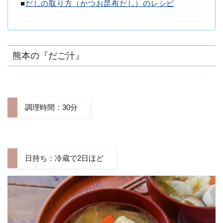
■
だしの取り方（かつお昆布だし）のレシピ
熊本の『だご汁』
調理時間：30分
日持ち：冷蔵で2日ほど