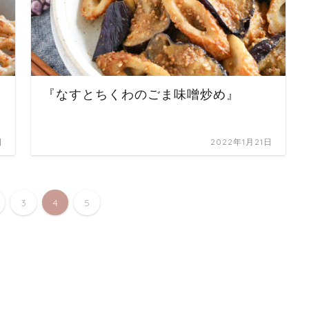
き
『なすとちくわのごま味噌炒め』
日
2022年1月21日
3
4
5