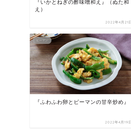
『いかとねぎの酢味噌和え』（ぬた和
え）
2022年4月21
ピーマン
『ふわふわ卵とピーマンの甘辛炒め』
2022年4月19