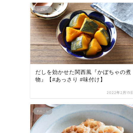
かぼちゃ
だしを効かせた関西風『かぼちゃの煮
物』【#あっさり #味付け】
2022年2月15
れんこん