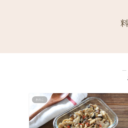
―
きのこ