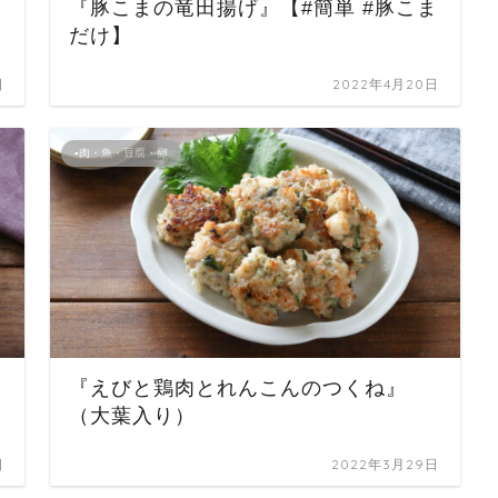
『豚こまの竜田揚げ』【#簡単 #豚こま
だけ】
日
2022年4月20日
▪肉・魚・豆腐・卵
『えびと鶏肉とれんこんのつくね』
（大葉入り）
日
2022年3月29日