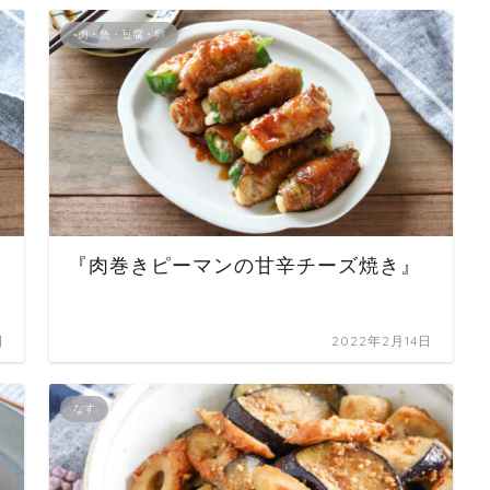
▪肉・魚・豆腐・卵
『肉巻きピーマンの甘辛チーズ焼き』
日
2022年2月14日
なす