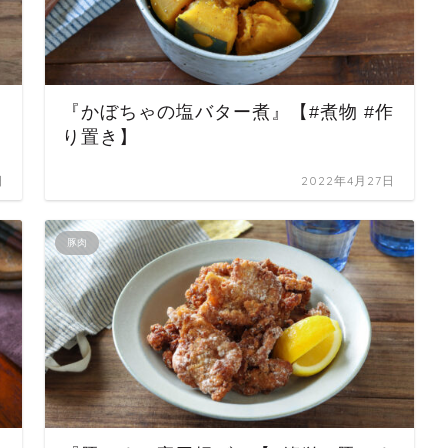
『かぼちゃの塩バター煮』【#煮物 #作
り置き】
日
2022年4月27日
豚肉