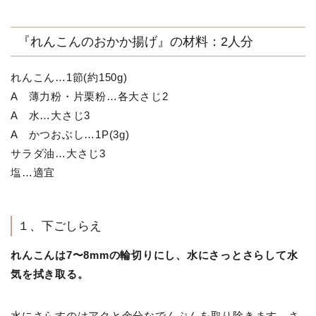
『れんこんのおかか揚げ』の材料：2人分
れんこん…1節(約150g)
A 薄力粉・片栗粉…各大さじ2
A 水…大さじ3
A かつおぶし…1P(3g)
サラダ油…大さじ3
塩…適宜
１、下ごしらえ
れんこんは7〜8mmの輪切りにし、水にさっとさらして水
気を拭き取る。
水にさらすのはアクと余分なでんぷんを取り除きます。さ