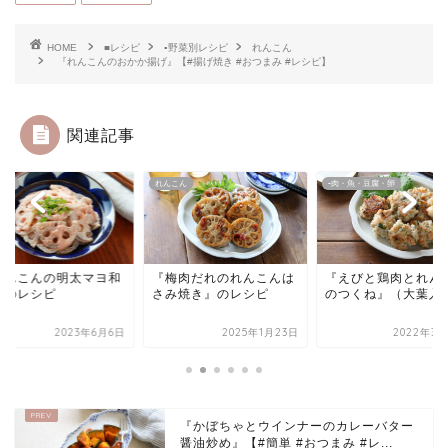
HOME
■レシピ
▪野菜別レシピ
れんこん
『れんこんのおかか揚げ』【#揚げ焼き #おつまみ #レシピ】
関連記事
こん
れんこん
▪肉・魚・豆腐・卵
れんこんの明太マヨ和
『梅肉だれのれんこんは
『えびと鶏肉とれん
』のレシピ
さみ焼き』のレシピ
のつくね』（大葉入
2023年6月6日
2025年1月23日
2022年3月
『かぼちゃとウインナーのカレーバター
醤油炒め』【#簡単 #おつまみ #レ...