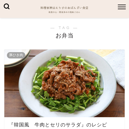
― TAG ―
お弁当
豚ひき肉
『韓国風 牛肉とセリのサラダ』のレシピ