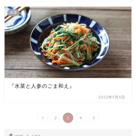
水菜
『水菜と人参のごま和え』
2022年5月3日
1
2
3
4
5