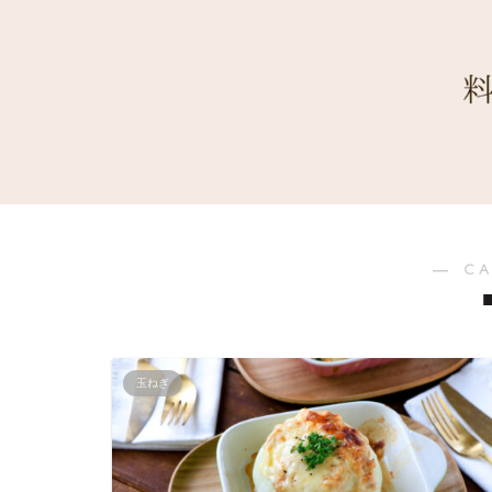
― C
玉ねぎ