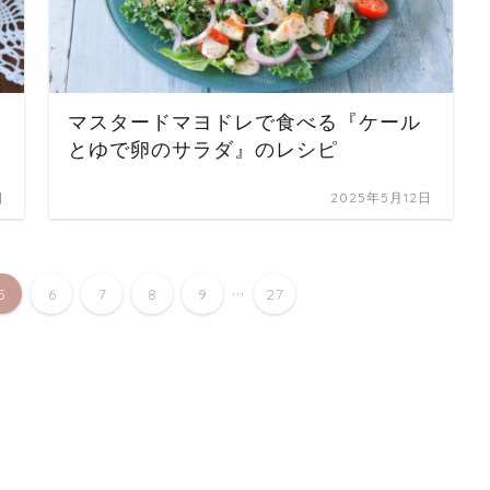
マスタードマヨドレで食べる『ケール
とゆで卵のサラダ』のレシピ
日
2025年5月12日
...
5
6
7
8
9
27