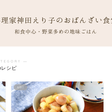
ATEGORY ―
■レシピ
セロリ