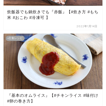
炊飯器でも鍋炊きでも『赤飯』【#炊き方 #もち
米 #おこわ #冷凍可 】
2022年1月14日
▪主食レシピ
『基本のオムライス』【#チキンライス #味付け
#卵の巻き方】