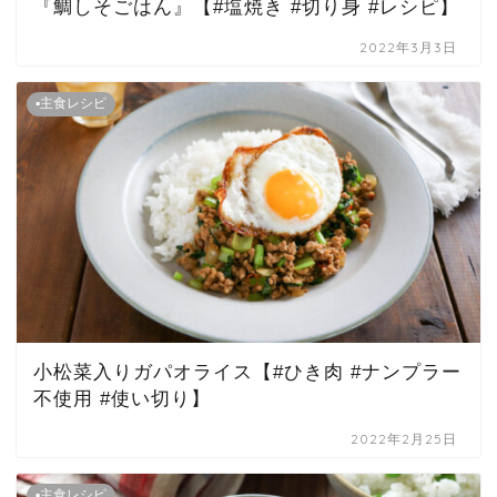
『鯛しそごはん』【#塩焼き #切り身 #レシピ】
2022年3月3日
▪主食レシピ
小松菜入りガパオライス【#ひき肉 #ナンプラー
不使用 #使い切り】
2022年2月25日
▪主食レシピ