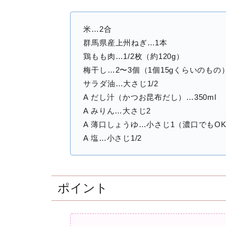
米…2合
群馬県産上州ねぎ…1本
鶏もも肉…1/2枚（約120g）
梅干し…2〜3個（1個15gくらいのもの
サラダ油…大さじ1/2
A だし汁（かつお昆布だし）…350ml
A みりん…大さじ2
A 薄口しょうゆ…小さじ1（濃口でもO
A 塩…小さじ1/2
ポイント