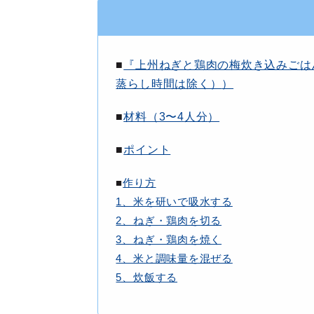
■
『上州ねぎと鶏肉の梅炊き込みごは
蒸らし時間は除く）
）
■
材料（3〜4
人分
）
■
ポイント
■
作り方
1、米を研いで吸水する
2、ねぎ・鶏肉を切る
3、ねぎ・鶏肉を焼く
4、米と調味量を混ぜる
5、炊飯する