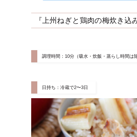
『上州ねぎと鶏肉の梅炊き込
調理時間：10分（吸水・炊飯・蒸らし時間は
日持ち：冷蔵で2〜3日