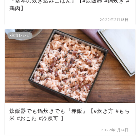
『基本の炊き込みごはん』【#炊飯器 #鍋炊き #
鶏肉】
2022年2月18日
▪主食レシピ
炊飯器でも鍋炊きでも『赤飯』【#炊き方 #もち
米 #おこわ #冷凍可 】
2022年1月14日