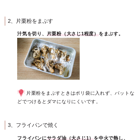
2、片栗粉をまぶす
汁気を切り、
片栗粉（大さじ1程度）
をまぶす。
片栗粉をまぶすときはポリ袋に入れず、バットな
どでつけるとダマになりにくいです。
3、フライパンで焼く
フライパンに
サラダ油（大さじ1）
を中火で熱し、