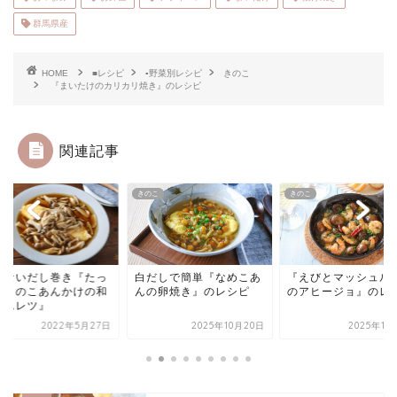
群馬県産
HOME
■レシピ
▪野菜別レシピ
きのこ
『まいたけのカリカリ焼き』のレシピ
関連記事
こ
きのこ
きのこ
だしで簡単『なめこあ
『えびとマッシュルーム
レシピ：甘辛韓国だ
の卵焼き』のレシピ
のアヒージョ』のレシピ
『ヤンニョムチーズ
ンギ』
2025年10月20日
2025年1月22日
2021年1