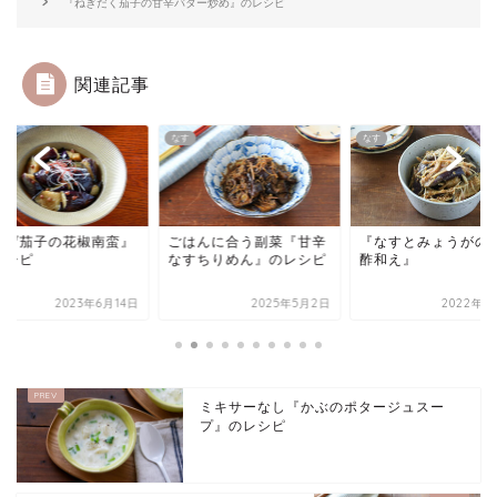
『ねぎだく茄子の甘辛バター炒め』のレシピ
関連記事
す
なす
トマト
はんに合う副菜『甘辛
『なすとみょうがのごま
『なすとトマトのサ
すちりめん』のレシピ
酢和え』
ダ』
2025年5月2日
2022年6月2日
2022年6
ミキサーなし『かぶのポタージュスー
プ』のレシピ