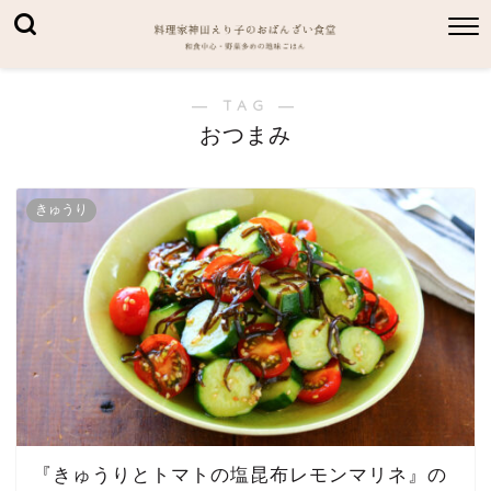
― TAG ―
おつまみ
きゅうり
『きゅうりとトマトの塩昆布レモンマリネ』の