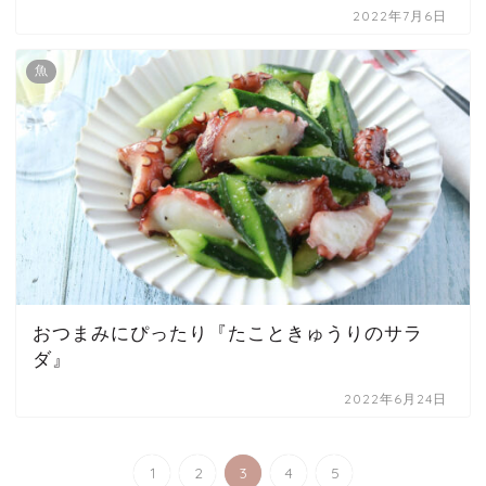
2022年7月6日
魚
おつまみにぴったり『たこときゅうりのサラ
ダ』
2022年6月24日
1
2
3
4
5