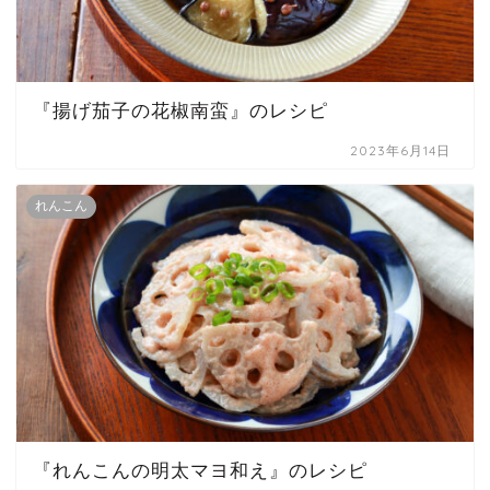
『揚げ茄子の花椒南蛮』のレシピ
2023年6月14日
れんこん
『れんこんの明太マヨ和え』のレシピ