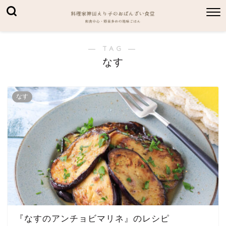
― TAG ―
なす
なす
『なすのアンチョビマリネ』のレシピ