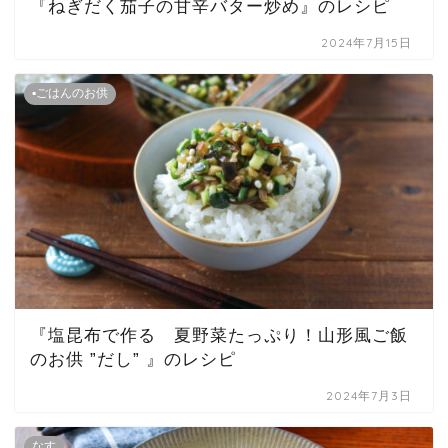
『ねぎだく茄子の甘辛バター炒め』のレシピ
2024年7月15日
▪ごはんのお供
『塩昆布で作る 夏野菜たっぷり！山形風ご飯
のお供 ”だし” 』のレシピ
2024年7月3日
なす