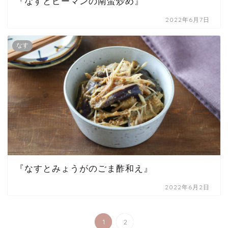
『なすとピーマンの南蛮炒め』
2022年6月7日
なす
『なすとみょうがのごま酢和え』
2022年6月2日
1
2