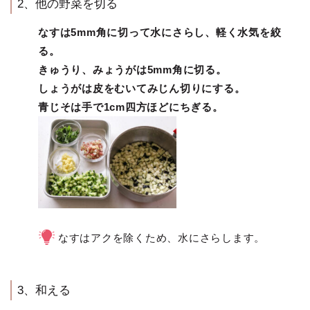
2、他の野菜を切る
なすは5mm角に切って水にさらし、軽く水気を絞
る。
きゅうり、みょうがは5mm角に切る。
しょうがは皮をむいてみじん切りにする。
青じそは手で1cm四方ほどにちぎる。
なすはアクを除くため、水にさらします。
3、和える