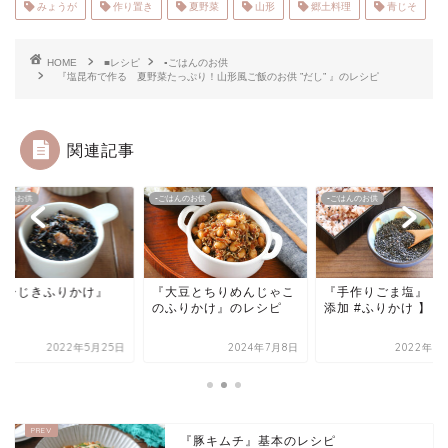
みょうが
作り置き
夏野菜
山形
郷土料理
青じそ
HOME
■レシピ
▪ごはんのお供
『塩昆布で作る 夏野菜たっぷり！山形風ご飯のお供 ”だし” 』のレシピ
関連記事
はんのお供
▪ごはんのお供
▪ごはんのお供
梅ひじきふりかけ』
『大豆とちりめんじゃこ
『手作りごま塩』【
のふりかけ』のレシピ
添加 #ふりかけ 】
2022年5月25日
2024年7月8日
2022年1
『豚キムチ』基本のレシピ