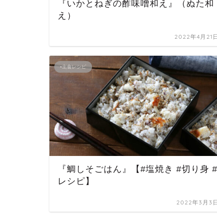
『いかとねぎの酢味噌和え』（ぬた和
え）
2022年4月21
▪主食レシピ
『鯛しそごはん』【#塩焼き #切り身 
レシピ】
2022年3月3