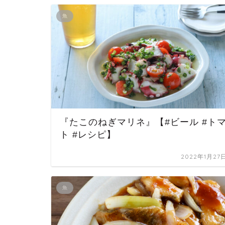
魚
『たこのねぎマリネ』【#ビール #ト
ト #レシピ】
2022年1月27
魚