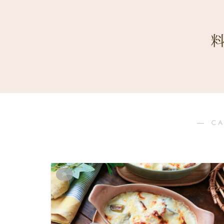
― C
魚