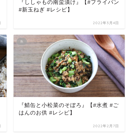
『ししゃもの南蛮漬け』【#フライパン
#新玉ねぎ #レシピ】
日
2022年3月4日
魚
#
『鯖缶と小松菜のそぼろ』【#水煮 #ご
はんのお供 #レシピ】
日
2022年2月7日