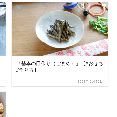
魚
マ
『基本の田作り（ごまめ）』【#おせち
#作り方】
日
2021年12月30日