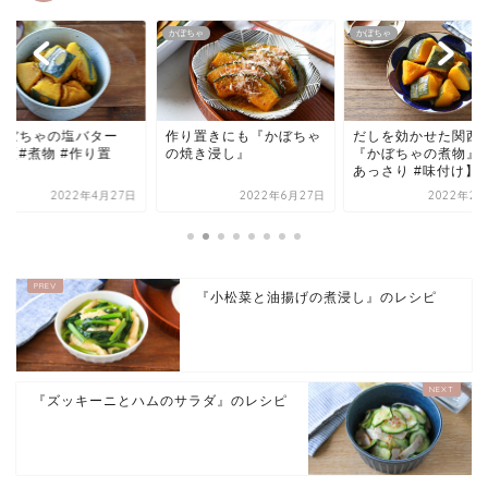
ちゃ
かぼちゃ
かぼちゃ
かぼちゃの塩バター
作り置きにも『かぼちゃ
だしを効かせた関西
』【#煮物 #作り置
の焼き浸し』
『かぼちゃの煮物』
】
あっさり #味付け】
2022年4月27日
2022年6月27日
2022年2月
『小松菜と油揚げの煮浸し』のレシピ
『ズッキーニとハムのサラダ』のレシピ