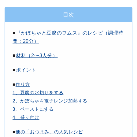
目次
■
『かぼちゃと豆腐のフムス』のレシピ（調理時
間：20分）
■
材料（2〜3人分）
■
ポイント
■
作り方
1、豆腐の水切りをする
2、かぼちゃを電子レンジ加熱する
3、ペーストにする
4、盛り付け
■
他の「おつまみ」の人気レシピ