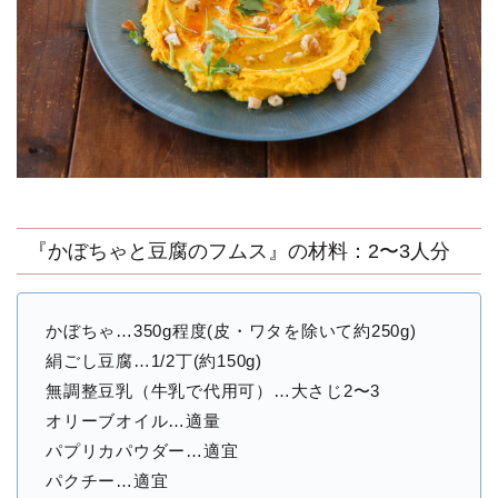
『かぼちゃと豆腐のフムス』の材料：2〜3人分
かぼちゃ…350g程度(皮・ワタを除いて約250g)
絹ごし豆腐…1/2丁(約150g)
無調整豆乳（牛乳で代用可）…大さじ2〜3
オリーブオイル…適量
パプリカパウダー…適宜
パクチー…適宜