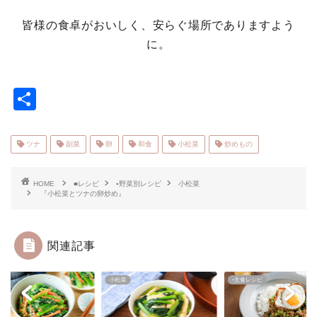
皆様の食卓がおいしく、安らぐ場所でありますよう
に。
共
有
ツナ
副菜
卵
和食
小松菜
炒めもの
HOME
■レシピ
▪野菜別レシピ
小松菜
『小松菜とツナの卵炒め』
関連記事
菜
小松菜
▪主食レシピ