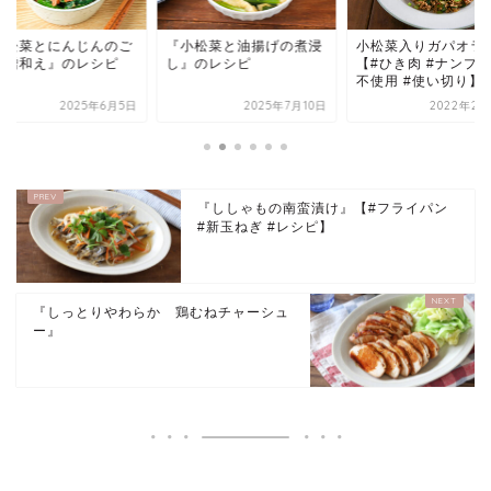
小松菜とにんじんのご
『小松菜と油揚げの煮浸
小松菜入りガパオラ
味噌和え』のレシピ
し』のレシピ
【#ひき肉 #ナンプ
不使用 #使い切り】
2025年6月5日
2025年7月10日
2022年2月
『ししゃもの南蛮漬け』【#フライパン
#新玉ねぎ #レシピ】
『しっとりやわらか 鶏むねチャーシュ
ー』