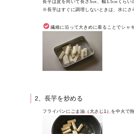
長芋は皮を向いて長さ5㎝、幅1.5㎝くら
※長芋はすぐに調理しないときは、水にさ
繊維に沿って大きめに着ることでシャ
2、長芋を炒める
フライパンに
ごま油（大さじ1）
を中火で