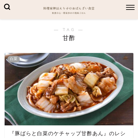
― TAG ―
甘酢
白菜
『豚ばらと白菜のケチャップ甘酢あん』のレシ