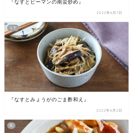
『なすとピーマンの南蛮炒め』
2022年6月7日
なす
『なすとみょうがのごま酢和え』
2022年6月2日
魚