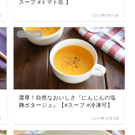
スープ #トマト缶 】
日
2022年1月13日
▪スープ・汁物
濃厚！自然なおいしさ『にんじんの塩
】
麹ポタージュ』【#スープ #冷凍可】
日
2021年12月3日