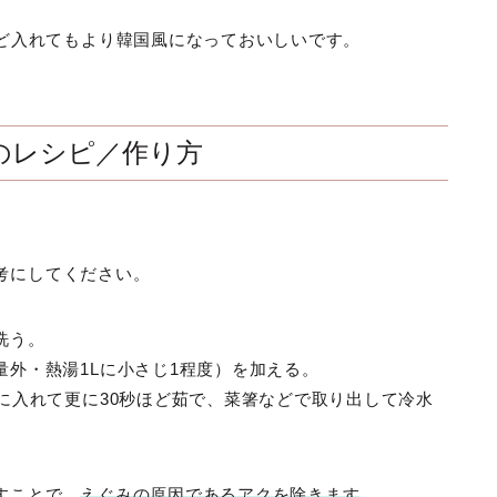
ほど入れてもより韓国風になっておいしいです。
のレシピ／作り方
考にしてください。
洗う。
外・熱湯1Lに小さじ1程度）を加える。
に入れて更に30秒ほど茹で、菜箸などで取り出して冷水
すことで、
えぐみの原因であるアクを除きます
。