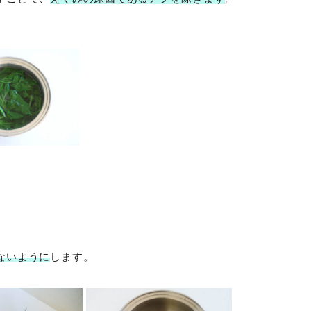
。
。
ないように
します。