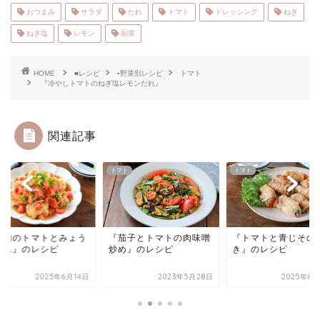
おつまみ
サラダ
たれ
トマト
ドレッシング
ねぎ
ねぎ塩
レモン
副菜
HOME
■レシピ
▪野菜別レシピ
トマト
『冷やしトマトのねぎ塩レモンだれ』
関連記事
ト
トマト
トマト
鶏肉のトマトとみょう
『茄子とトマトの肉味噌
『トマトと青じその
だれ』のレシピ
炒め』のレシピ
き』のレシピ
2025年6月14日
2023年5月28日
2025年8月