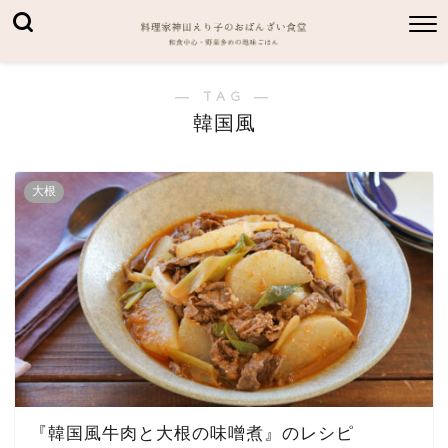
― TAG ―
韓国風
大根
『韓国風牛肉と大根の味噌煮』のレシピ