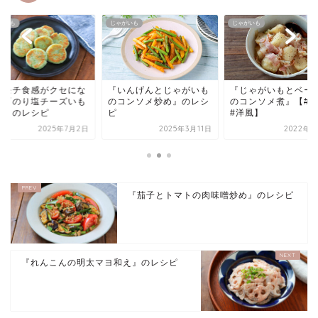
がいも
じゃがいも
じゃがいも
リモチ食感がクセにな
『いんげんとじゃがいも
『じゃがいもとベー
！『のり塩チーズいも
のコンソメ炒め』のレシ
のコンソメ煮』【#
ち』のレシピ
ピ
#洋風】
2025年7月2日
2025年3月11日
2022年4
『茄子とトマトの肉味噌炒め』のレシピ
『れんこんの明太マヨ和え』のレシピ