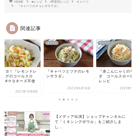
HOME
■レシピ
▪野菜別レシピ
キャベツ
『キャベツのチョレギサラダ』
関連記事
ベツ
キャベツ
キャベツ
ンマヨ！『レモンドレ
『キャベツとツナのレモ
『糸こんにゃくのサ
シングのコールスロ
ンサラダ』
ダ コールスロー風
』【#マヨネーズ不使
レシピ
.
2022年6月16日
2023年9月
2021年10月8日
【メディア出演】ショップチャンネルに
て「ミキシングボウル」をご紹介しま
し...