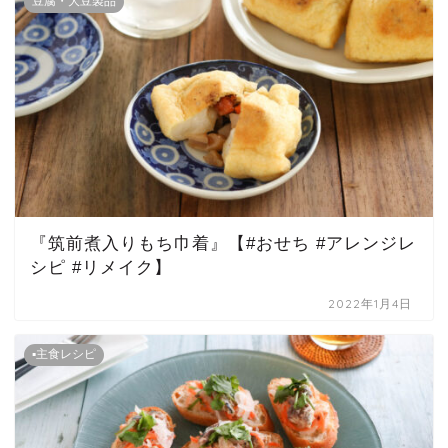
豆腐・大豆製品
『筑前煮入りもち巾着』【#おせち #アレンジレ
シピ #リメイク】
2022年1月4日
▪主食レシピ