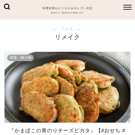
― TAG ―
リメイク
海藻・練り物
『かまぼこの青のりチーズピカタ』【#おせち #