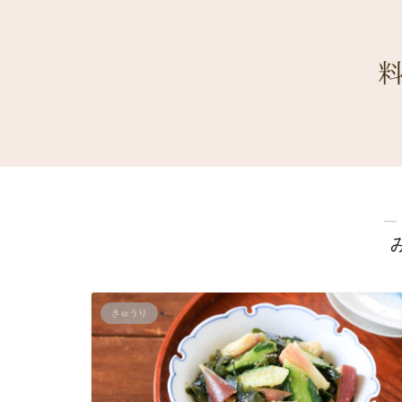
―
きゅうり