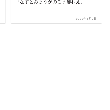
『なすとみょうがのごま酢和え』
日
2022年6月2日