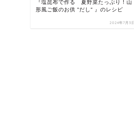
『塩昆布で作る 夏野菜たっぷり！山
形風ご飯のお供 ”だし” 』のレシピ
2024年7月3