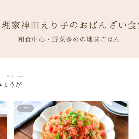
 TAG ―
みょうが
トマト