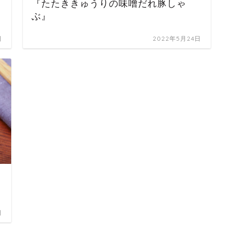
『たたききゅうりの味噌だれ豚しゃ
ぶ』
日
2022年5月24日
日