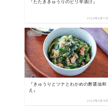
『たたききゅうりのピリ辛漬け』
2022年6月17
きゅうり
『きゅうりとツナとわかめの酢醤油和
え』
2022年4月18