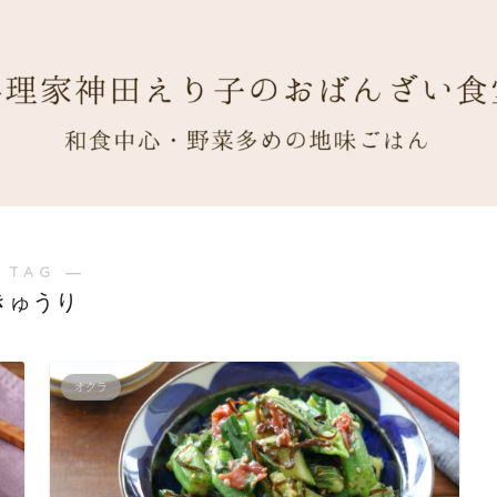
 TAG ―
きゅうり
オクラ