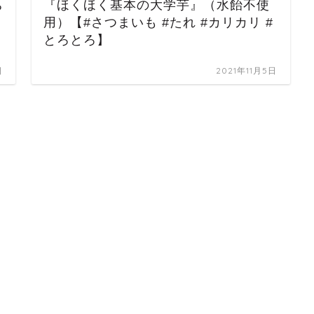
ち
『ほくほく基本の大学芋』（水飴不使
用）【#さつまいも #たれ #カリカリ #
とろとろ】
日
2021年11月5日