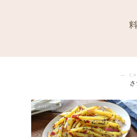
― C
さ
さつまいも