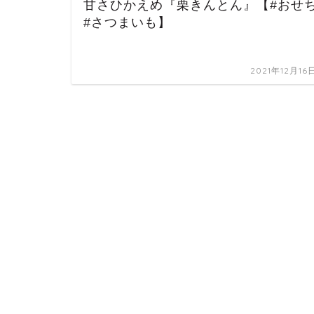
甘さひかえめ『栗きんとん』【#おせ
#さつまいも】
2021年12月16