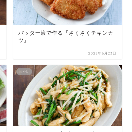
バッター液で作る『さくさくチキンカ
ツ』
日
2022年6月23日
もやし