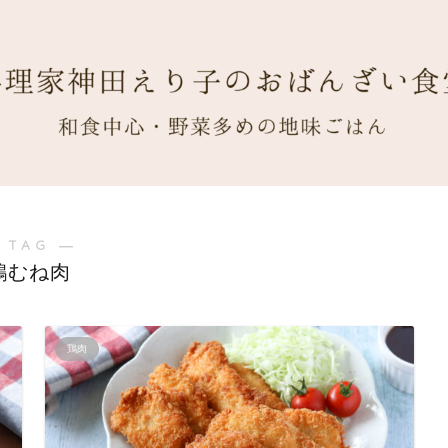
 TAG ―
鶏むね肉
鶏肉