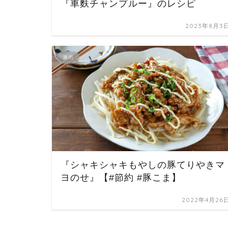
『車麩チャンプルー』のレシピ
2023年8月3
豚肉
『シャキシャキもやしの豚てりやきマ
ヨのせ』【#節約 #豚こま】
2022年4月26