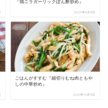
『鶏ニラガーリックぽん酢炒め』
日
2022年6月3日
もやし
ごはんがすすむ『細切りむね肉ともや
しの中華炒め』
日
2021年10月9日