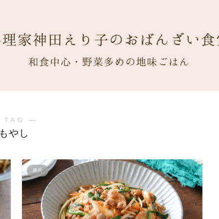
 TAG ―
もやし
豚肉