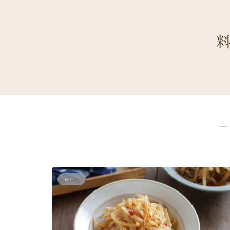
―
もやし