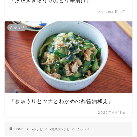
『たたききゅうりのピリ辛漬け』
2022年6月17日
きゅうり
『きゅうりとツナとわかめの酢醤油和え』
2022年4月18日
HOME
■レシピ
▪野菜別レシピ
きゅうり