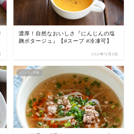
#
濃厚！自然なおいしさ『にんじんの塩
麹ポタージュ』【#スープ #冷凍可】
日
2021年12月3日
▪スープ・汁物