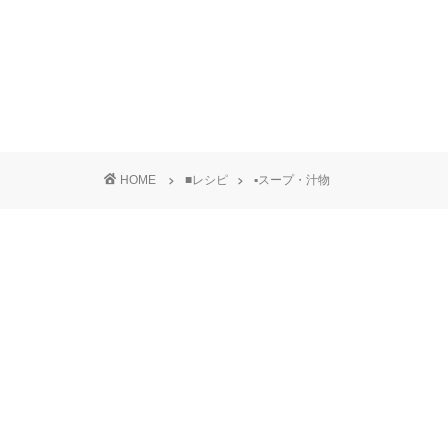
HOME
■レシピ
▪スープ・汁物