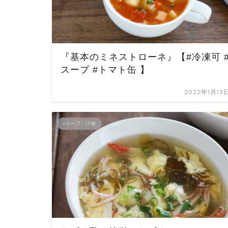
『基本のミネストローネ』【#冷凍可 
スープ #トマト缶 】
2022年1月13
▪スープ・汁物