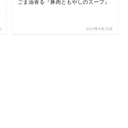
ごま油香る『豚肉ともやしのスープ』
ー
日
2021年9月25日