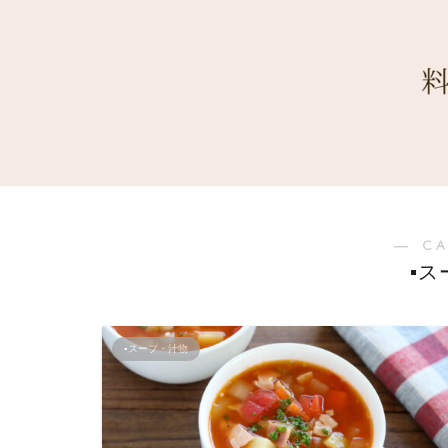
― C
▪
▪スープ・汁物