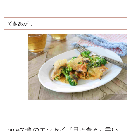
できあがり
noteで食のエッセイ『日々食々』書い