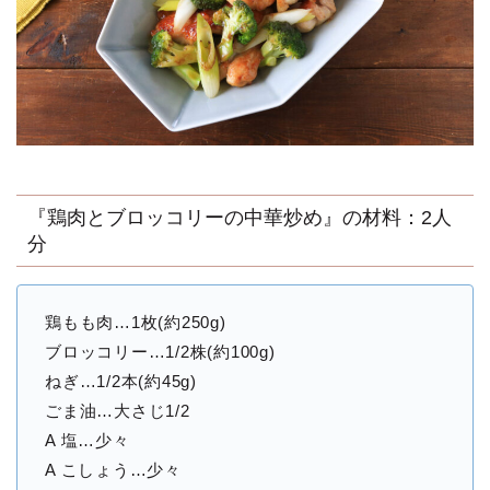
『鶏肉とブロッコリーの中華炒め』の材料：2人
分
鶏もも肉…1枚(約250g)
ブロッコリー…1/2株(約100g)
ねぎ…1/2本(約45g)
ごま油…大さじ1/2
A 塩…少々
A こしょう…少々