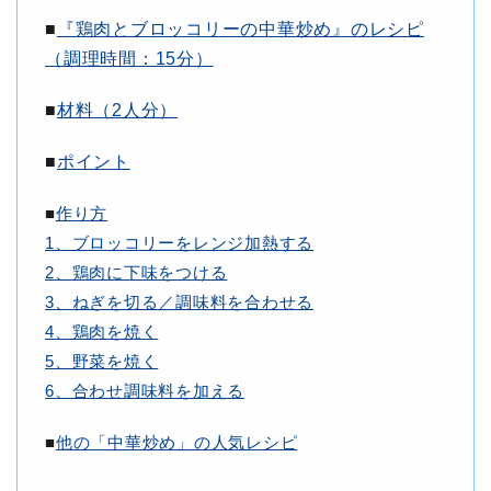
■
『鶏肉とブロッコリーの中華炒め』のレシピ
（調理時間：15分）
■
材料（2人分）
■
ポイント
■
作り方
1、ブロッコリーをレンジ加熱する
2、鶏肉に下味をつける
3、ねぎを切る／調味料を合わせる
4、鶏肉を焼く
5、野菜を焼く
6、合わせ調味料を加える
■
他の「中華炒め」の人気レシピ