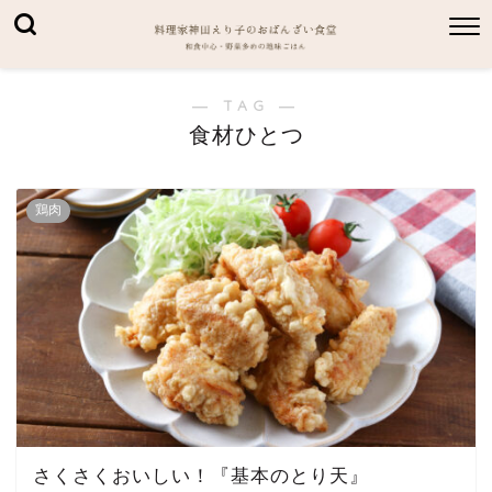
― TAG ―
食材ひとつ
鶏肉
さくさくおいしい！『基本のとり天』