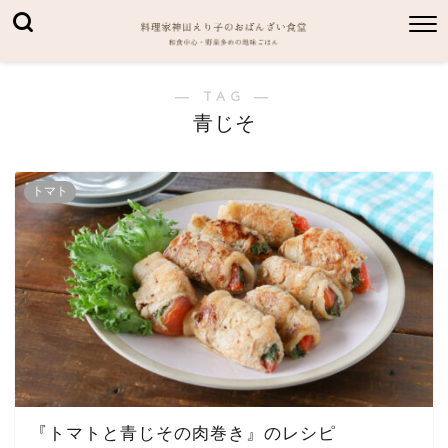
― TAG ―
青じそ
トマト
『トマトと青じその肉巻き』のレシピ