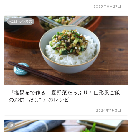
2025年8月27日
▪ごはんのお供
『塩昆布で作る 夏野菜たっぷり！山形風ご飯
のお供 ”だし” 』のレシピ
2024年7月3日
卵