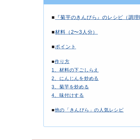
■
『菊芋のきんぴら』のレシピ（調理
■
材料（2〜3人分）
■
ポイント
■
作り方
1、材料の下ごしらえ
2、にんじんを炒める
3、菊芋を炒める
4、味付けする
■
他の「きんぴら」の人気レシピ