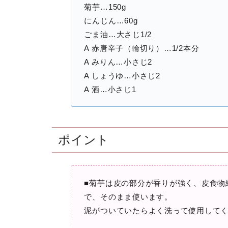
菊芋…150g
にんじん…60g
ごま油…大さじ1/2
A 赤唐辛子（輪切り）…1/2本分
A みりん…小さじ2
A しょうゆ…小さじ2
A 酒…小さじ1
ポイント
■菊芋は皮の部分が香りが強く、皮食物
で、そのまま使います。
泥がついていたらよく洗って使用して